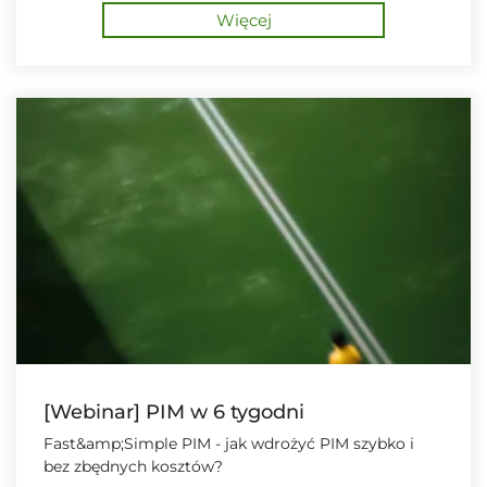
Więcej
[Webinar] PIM w 6 tygodni
Fast&amp;Simple PIM - jak wdrożyć PIM szybko i
bez zbędnych kosztów?