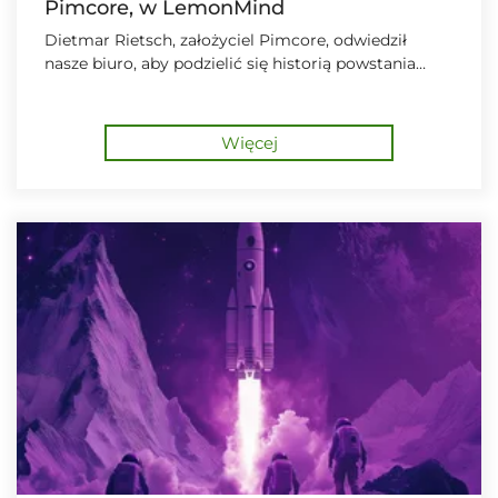
Pimcore, w LemonMind
Dietmar Rietsch, założyciel Pimcore, odwiedził
nasze biuro, aby podzielić się historią powstania
Pimcore oraz planami rozwoju platformy.
Więcej