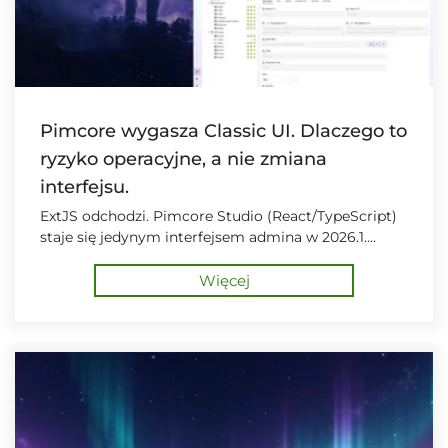
Pimcore wygasza Classic UI. Dlaczego to
ryzyko operacyjne, a nie zmiana
interfejsu.
ExtJS odchodzi. Pimcore Studio (React/TypeScript)
staje się jedynym interfejsem admina w 2026.1.
Przewodnik migracji z harmonogramem, zmianami
licencji i 5-fazowym planem.
Więcej