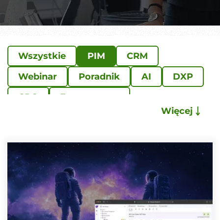
Wszystkie
PIM
CRM
Webinar
Poradnik
AI
DXP
CPQ
E-commerce
Więcej