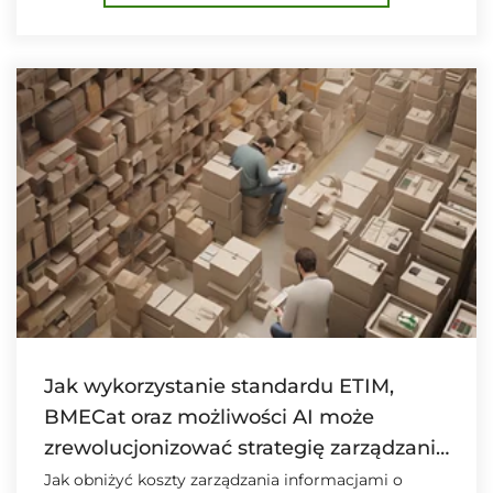
Jak wykorzystanie standardu ETIM,
BMECat oraz możliwości AI może
zrewolucjonizować strategię zarządzania
danymi produktów w branży HVAC.
Jak obniżyć koszty zarządzania informacjami o