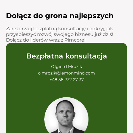
Dołącz do grona najlepszych
Zarezerwuj bezpłatną konsultację i odkryj, jak
przyspieszyć rozwój swojego biznesu już dziś!
Dołącz do liderów wraz z Pimcore!
Bezpłatna konsultacja
Olgierd Mrozik
o.mrozik@lemonmind.com
+48 58 732 27 37