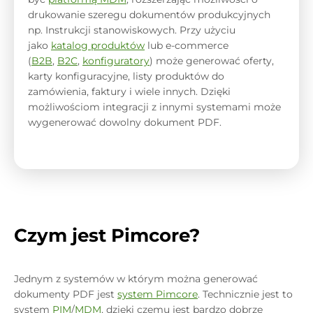
drukowanie szeregu dokumentów produkcyjnych
np. Instrukcji stanowiskowych. Przy użyciu
jako
katalog produktów
lub e-commerce
(
B2B
,
B2C
,
konfiguratory
) może generować oferty,
karty konfiguracyjne, listy produktów do
zamówienia, faktury i wiele innych. Dzięki
możliwościom integracji z innymi systemami może
wygenerować dowolny dokument PDF.
Czym jest Pimcore?
Jednym z systemów w którym można generować
dokumenty PDF jest
system Pimcore
. Technicznie jest to
system
PIM
/
MDM
, dzięki czemu jest bardzo dobrze