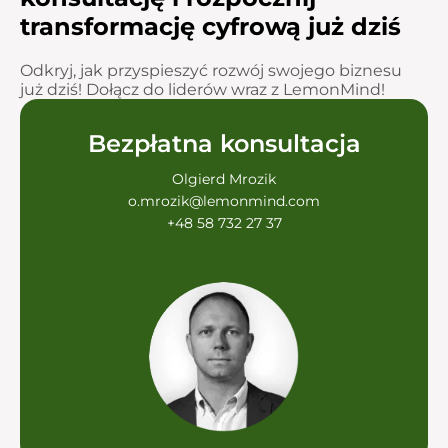
transformację cyfrową już dziś
Odkryj, jak przyspieszyć rozwój swojego biznesu
już dziś! Dołącz do liderów wraz z LemonMind!
Bezpłatna konsultacja
Olgierd Mrozik
o.mrozik@lemonmind.com
+48 58 732 27 37