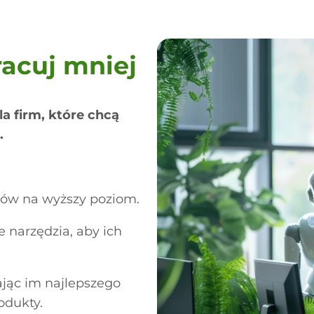
racuj mniej
a firm, które chcą
.
tów na wyższy poziom.
narzędzia, aby ich
jąc im najlepszego
odukty.