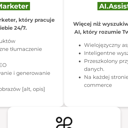
Marketer
AI.Assis
keter, który pracuje
Więcej niż wyszukiw
iebie 24/7.
AI, który rozumie T
duktów
Wielojęzyczny as
zne tłumaczenie
Inteligentne wys
Przeszkolony prz
SEO
danych.
anie i generowanie
Na każdej stronie
commerce
brazów [alt, opis]