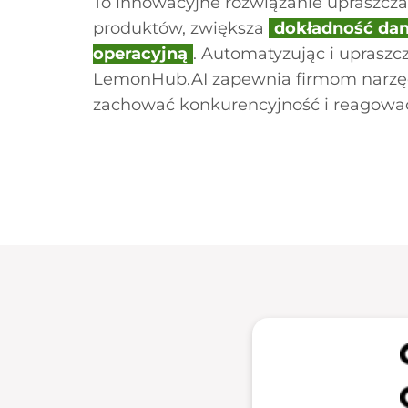
To innowacyjne rozwiązanie upraszcz
produktów, zwiększa
dokładność da
operacyjną
. Automatyzując i upraszcz
LemonHub.AI zapewnia firmom narzę
zachować konkurencyjność i reagować