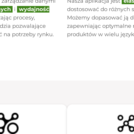
a zarządzanie danymi
Nasza aplikacja jest
ela
nych
i
wydajność
dostosować do różnych s
ając procesy,
Możemy dopasować ją do 
dzia pozwalające
zapewniając optymalne r
 na potrzeby rynku.
produktów w wielu język