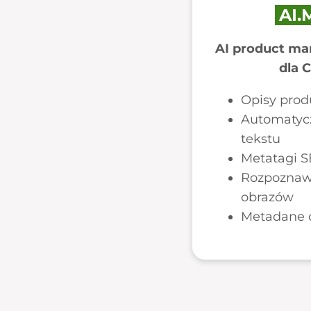
AI.
AI product mar
dla C
Opisy pro
Automatyc
tekstu
Metatagi 
Rozpoznaw
obrazów
Metadane o