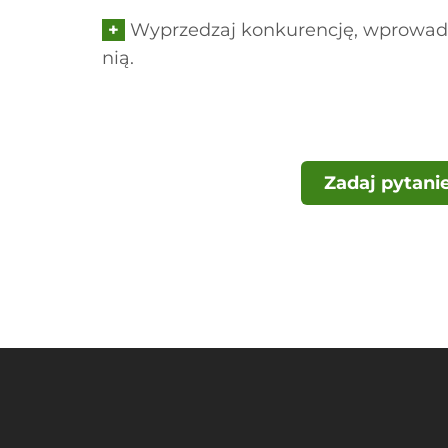
+
Wyprzedzaj konkurencję, wprowadz
nią.
Zadaj pytani