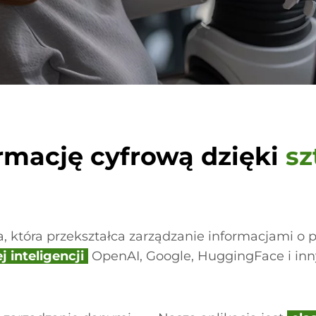
ormację cyfrową dzięki
sz
która przekształca zarządzanie informacjami o pr
j inteligencji
OpenAI, Google, HuggingFace i inn