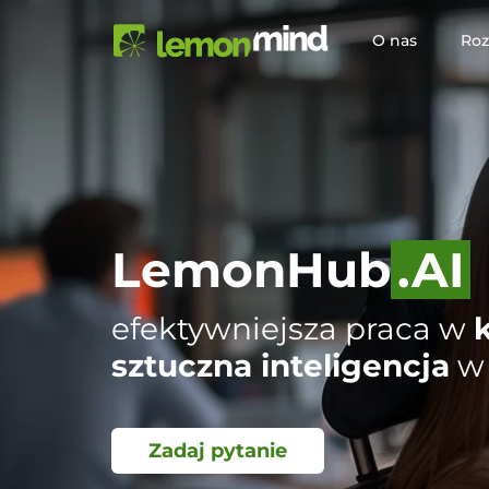
O nas
Roz
LemonHub
.AI
efektywniejsza praca w
sztuczna inteligencja
w 
Zadaj pytanie