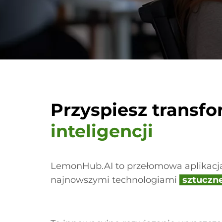
Przyspiesz transf
inteligencji
LemonHub.AI to przełomowa aplikacja, 
najnowszymi technologiami
sztuczne