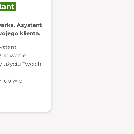
tant
arka. Asystent
wojego klienta.
ystent.
zukiwanie.
y użyciu Twoich
 lub w e-