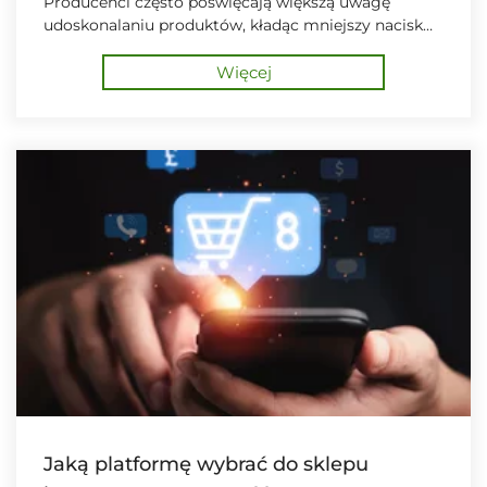
powodują, że tylko nieliczni odnoszą
Producenci często poświęcają większą uwagę
udoskonalaniu produktów, kładąc mniejszy nacisk
sukces.
na organizację sprzedaży.
Więcej
Jaką platformę wybrać do sklepu