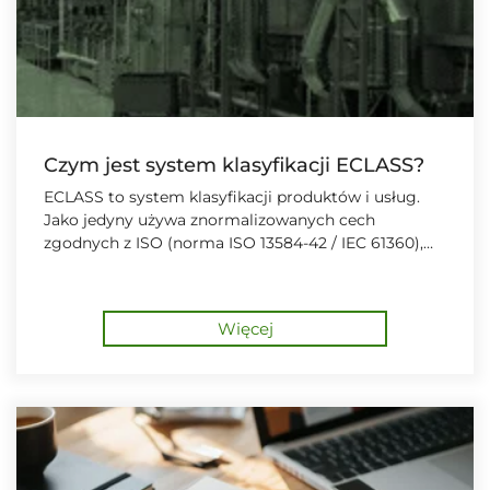
Czym jest system klasyfikacji ECLASS?
ECLASS to system klasyfikacji produktów i usług.
Jako jedyny używa znormalizowanych cech
zgodnych z ISO (norma ISO 13584-42 / IEC 61360),
przez co bywa określany jako wspólny “język” dla
Przemysłu 4.0.
Więcej