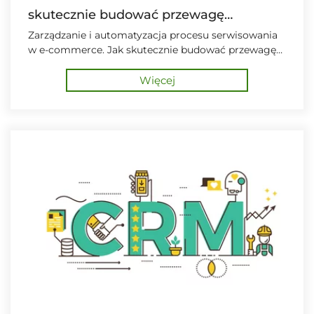
skutecznie budować przewagę
konkurencyjną inaczej niż za pomocą
Zarządzanie i automatyzacja procesu serwisowania
w e-commerce. Jak skutecznie budować przewagę
polityki niskich cen?
konkurencyjną inaczej niż za pomocą polityki niskich
cen?
Więcej