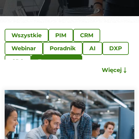
Wszystkie
PIM
CRM
Webinar
Poradnik
AI
DXP
CPQ
E-commerce
Więcej