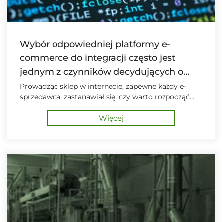
Wybór odpowiedniej platformy e-
commerce do integracji często jest
jednym z czynników decydujących o
sukcesie sprzedaży.
Prowadząc sklep w internecie, zapewne każdy e-
sprzedawca, zastanawiał się, czy warto rozpocząć
sprzedaż na wielkich, międzynarodowych
platformach e-commerce.
Więcej