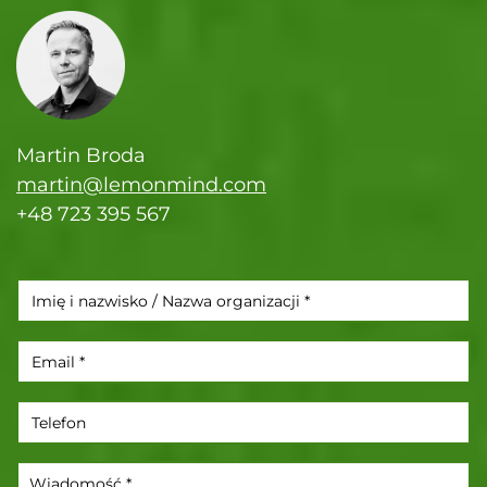
Martin Broda
martin@lemonmind.com
+48 723 395 567