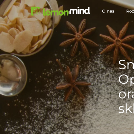
O nas
Roz
Sm
Op
or
sk