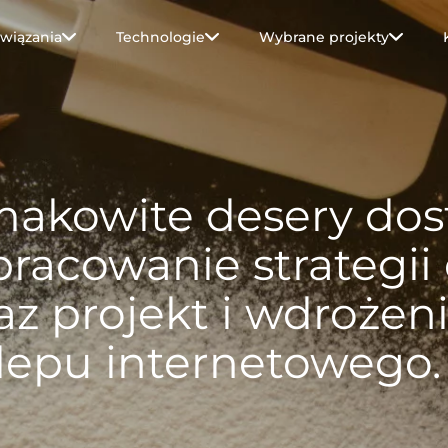
wiązania
Technologie
Wybrane projekty
akowite desery dost
racowanie strategi
az projekt i wdroże
lepu internetowego.