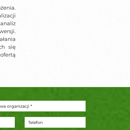
żenia.
izacji
analiz
ersji.
ałania
ch się
fertą