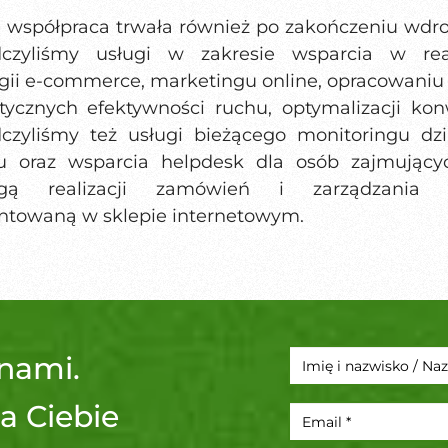
 współpraca trwała również po zakończeniu wdro
czyliśmy usługi w zakresie wsparcia w real
egii e-commerce, marketingu online, opracowaniu 
stycznych efektywności ruchu, optymalizacji konw
czyliśmy też usługi bieżącego monitoringu dzi
u oraz wsparcia helpdesk dla osób zajmujący
ugą realizacji zamówień i zarządzania o
ntowaną w sklepie internetowym.
 nami.
a Ciebie