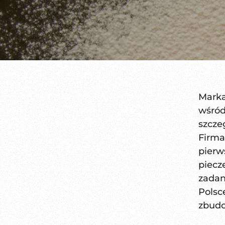
Marka
wśród
szcz
Firma
pier
piecz
zadan
Polsc
zbudo