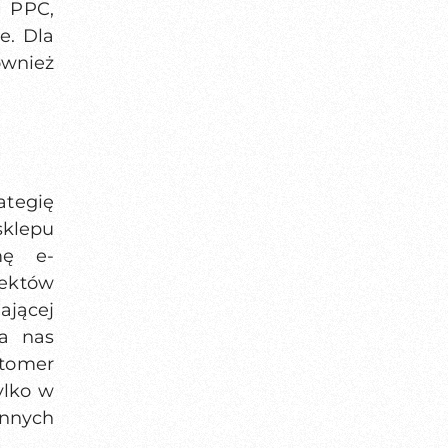
e PPC,
e. Dla
wnież
ategię
klepu
mę e-
pektów
jącej
la nas
tomer
ylko w
innych