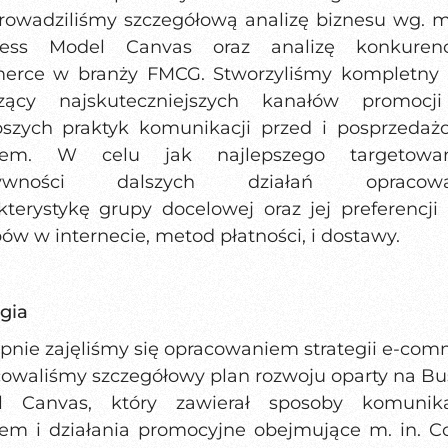
rowadziliśmy szczegółową analizę biznesu wg. 
ness Model Canvas oraz analizę konkurenc
rce w branży FMCG. Stworzyliśmy kompletny 
czący najskuteczniejszych kanałów promocji
pszych praktyk komunikacji przed i posprzedaż
ntem. W celu jak najlepszego targetowa
tywności dalszych działań opracowa
kterystykę grupy docelowej oraz jej preferencji
ów w internecie, metod płatności, i dostawy.
egia
pnie zajęliśmy się opracowaniem strategii e-com
owaliśmy szczegółowy plan rozwoju oparty na Bu
l Canvas, który zawierał sposoby komunika
tem i działania promocyjne obejmujące m. in. C