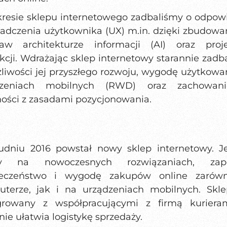
resie sklepu internetowego zadbaliśmy o odpow
adczenia użytkownika (UX) m.in. dzięki zbudowa
aw architekturze informacji (AI) oraz proj
akcji. Wdrażając sklep internetowy starannie zadb
liwości jej przyszłego rozwoju, wygodę użytkowa
dzeniach mobilnych (RWD) oraz zachowani
ości z zasadami pozycjonowania.
dniu 2016 powstał nowy sklep internetowy. J
ty na nowoczesnych rozwiązaniach, zap
ieczeństwo i wygodę zakupów online zarów
terze, jak i na urządzeniach mobilnych. Skle
growany z współpracującymi z firmą kuriera
nie ułatwia logistykę sprzedaży.