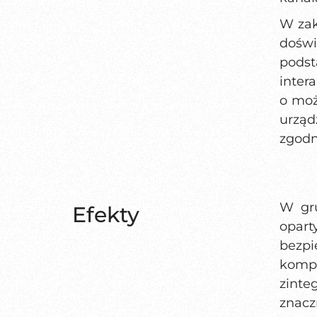
W zak
doświ
podst
inter
o moż
urzą
zgodn
W gru
Efekty
opar
bezp
kompu
zinte
znacz