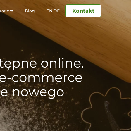
Kontakt
Kariera
Blog
EN
|
DE
ępne online.
i e-commerce
nie nowego