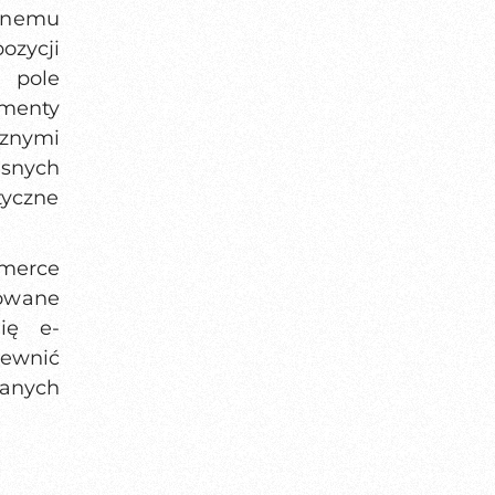
jnemu
ozycji
e pole
menty
rznymi
snych
tyczne
merce
dowane
ię e-
pewnić
anych