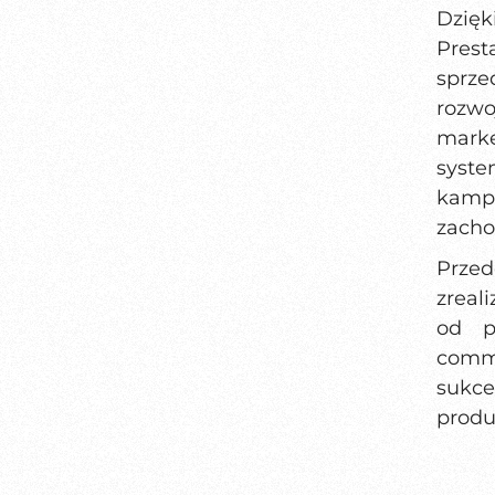
Dzię
Prest
sprze
rozw
marke
syst
kampa
zacho
Prze
zreal
od p
comme
sukc
produ