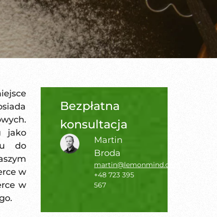
iejsce
Bezpłatna
osiada
wych.
konsultacja
u jako
Martin
ku do
Broda
Naszym
martin@lemonmind.com
erce w
+48 723 395
erce w
567
go.