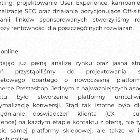
ting, projektowanie User Experience, kampani
alizację SEO oraz działania pozycjonujące Off-sit
anii linków sponsorowanych stworzyliśmy ró
ozy rentowności dla poszczególnych rozwiązań.
 online
dając już pełną analizę rynku oraz jasną str
łań przystąpiliśmy do projektowania s
rnetowego opartego o nowoczesną platfor
rce Prestashop. Jednym z najważniejszych as
ektu było stworzenie platformy umożliwia
malizację konwersji. Stąd tak istotne było d
lędnianie doświadczeń klienta (CX - cu
ience) na każdym etapie kontaktu z ofertą, nie t
sie samej platformy sklepowej, ale także w 
ach online.