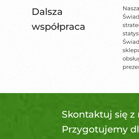
Nasza
Dalsza
Świad
współpraca
strat
staty
Świad
sklep
obsł
preze
Skontaktuj się z
Przygotujemy dl