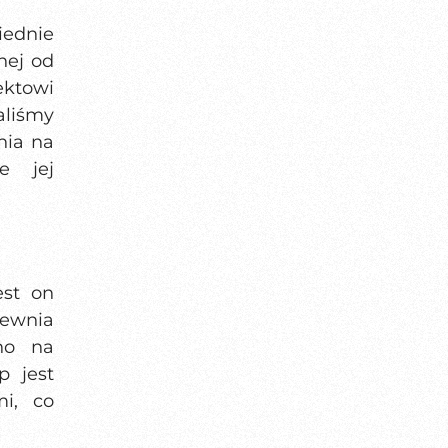
iednie
nej od
ektowi
aliśmy
nia na
e jej
est on
ewnia
no na
p jest
mi, co