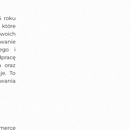
6 roku
 które
swoich
wanie
ego i
pracę
a oraz
je. To
wania
merce