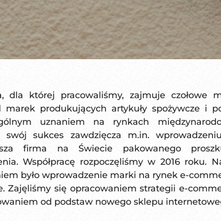
, dla której pracowaliśmy, zajmuje czołowe m
 marek produkujących artykuły spożywcze i p
ególnym uznaniem na rynkach międzynarodo
 swój sukces zawdzięcza m.in. wprowadzeni
wsza firma na Świecie pakowanego prosz
enia. Współpracę rozpoczęliśmy w 2016 roku. 
iem było wprowadzenie marki na rynek e-comm
e. Zajęliśmy się opracowaniem strategii e-comm
waniem od podstaw nowego sklepu internetowe