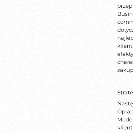
przep
Busi
comme
doty
najle
klie
efek
chara
zakup
Strat
Nastę
Oprac
Mode
klien