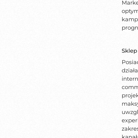
Marke
optym
kamp
progn
Sklep
Posia
dzia
inte
comme
proj
maksy
uwzg
exper
zakre
kanał