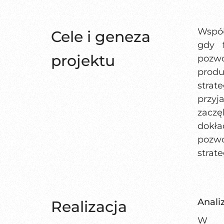
Współ
Cele i geneza
gdy f
projektu
pozwo
prod
stra
przy
zaczę
dokła
pozw
strate
Anali
Realizacja
W ra