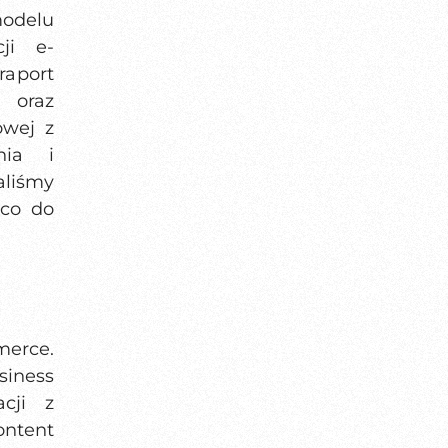
modelu
ji e-
raport
 oraz
owej z
nia i
liśmy
 co do
merce.
siness
cji z
ontent