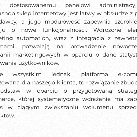
ki dostosowanemu panelowi administracy
ashop sklep internetowy jest łatwy w obsłudze z p
dawcy, a jego modułowość zapewnia szeroki
oju o nowe funkcjonalności. Wdrożone ele
ting automation, wraz z integracją z zewnęt
emami, pozwalają na prowadzenie nowocze
nii marketingowych w oparciu o dane statys
wania użytkowników.
de wszystkim jednak, platforma e-com
izowana dla naszego klienta, to rozwiązanie zbu
odstaw w oparciu o przygotowaną strateg
rce, której systematyczne wdrażanie ma za
es w ciągłym zwiększaniu wolumenu sprzed
któw.