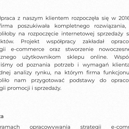
praca z naszym klientem rozpoczęła się w 201
irma poszukiwała kompletnego rozwiązania,
liłoby na rozpoczęcie internetowej sprzedaży 
uktów. Projekt współpracy zakładał opraco
tegii e-commerce oraz stworzenie nowoczesn
jaznego użytkownikom sklepu online. Współ
liśmy od poznania potrzeb i wymagań klient
dnej analizy rynku, na którym firma funkcjonu
oliło nam przygotować podstawy do opraco
gii promocji i sprzedaży.
za
mach opracowywania strategii e-com