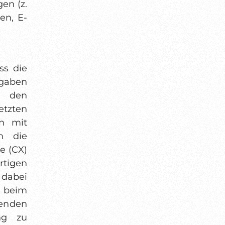
en (z.
en, E-
ss die
fgaben
h den
tzten
on mit
m die
e (CX)
igen
dabei
 beim
enden
ng zu