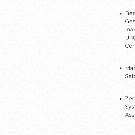
Be
Ge
In
Unt
Com
Ma
Sel
Zen
Sys
As