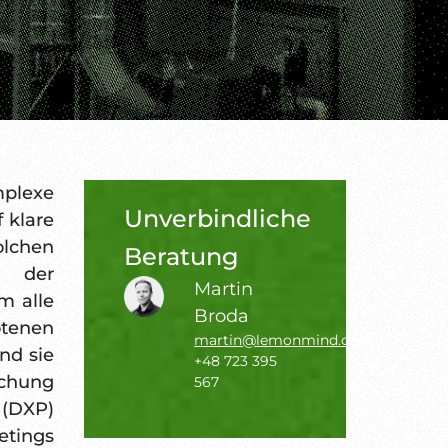
mplexe
Unverbindliche
 klare
olchen
Beratung
i der
Martin
m alle
Broda
tenen
martin@lemonmind.com
nd sie
+48 723 395
ichung
567
 (DXP)
etings