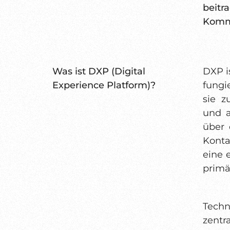
beit
Kommu
Was ist DXP (Digital
DXP is
Experience Platform)?
fungi
sie z
und a
über 
Konta
eine 
primä
Techn
zentr