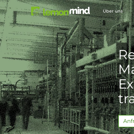
Über uns
Re
Ma
Ex
tr
Anf