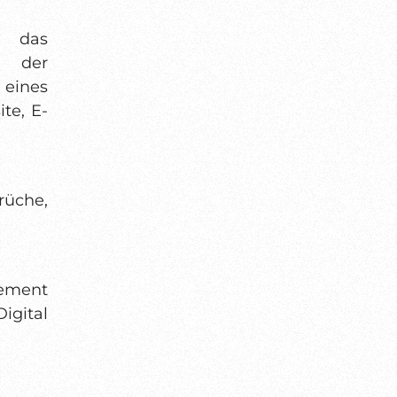
, das
r der
eines
te, E-
üche,
gement
igital