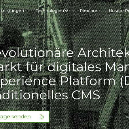
Leistungen
Technologien
Pimcore
Unsere P
volutionäre Archite
rkt für digitales Mar
perience Platform (D
aditionelles CMS
rage senden