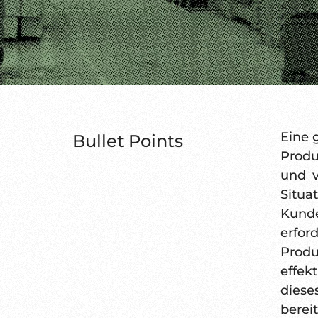
Eine 
Bullet Points
Produ
und v
Situ
Kunde
erfo
Produ
effek
diese
berei