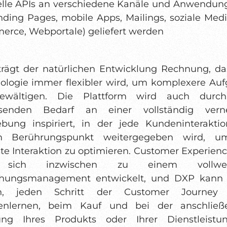
elle APIs an verschiedene Kanäle und Anwendung
nding Pages, mobile Apps, Mailings, soziale Medi
rce, Webportale) geliefert werden
rägt der natürlichen Entwicklung Rechnung, da
ologie immer flexibler wird, um komplexere Au
ewältigen. Die Plattform wird auch durc
senden Bedarf an einer vollständig verne
ung inspiriert, in der jede Kundeninterakti
m Berührungspunkt weitergegeben wird, u
te Interaktion zu optimieren. Customer Experienc
 sich inzwischen zu einem vollwert
ehungsmanagement entwickelt, und DXP kann 
en, jeden Schritt der Customer Journey
enlernen, beim Kauf und bei der anschließ
ung Ihres Produkts oder Ihrer Dienstleistu