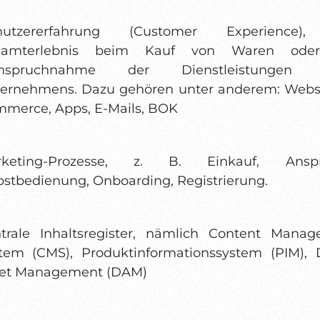
nutzererfahrung (Customer Experience)
samterlebnis beim Kauf von Waren ode
anspruchnahme der Dienstleistungen 
ernehmens. Dazu gehören unter anderem: Websi
merce, Apps, E-Mails, BOK
rketing-Prozesse, z. B. Einkauf, Anspr
bstbedienung, Onboarding, Registrierung.
trale Inhaltsregister, nämlich Content Mana
tem (CMS), Produktinformationssystem (PIM), D
set Management (DAM)