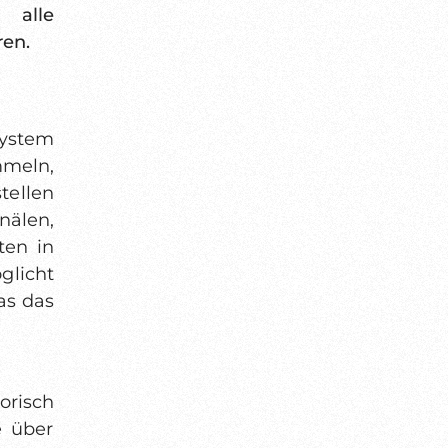
 alle
ren.
 System
mmeln,
tellen
nälen,
ten in
glicht
as das
orisch
e über