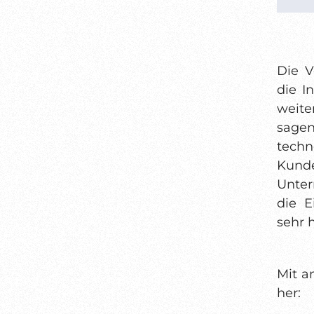
Die V
die I
weite
sage
techn
Kund
Unter
die E
sehr 
Mit a
her: