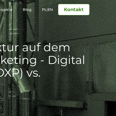
Kontakt
rojekte
Blog
PL
|
EN
ktur auf dem
keting - Digital
XP) vs.