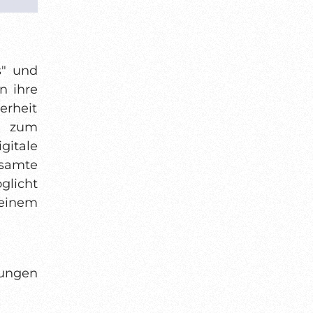
s" und
n ihre
erheit
d zum
gitale
samte
glicht
 einem
dungen