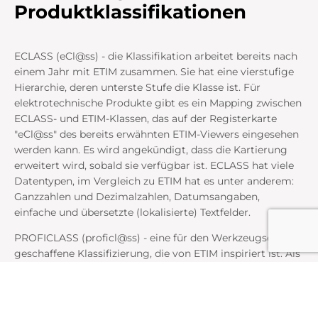
Produktklassifikationen
ECLASS (eCl@ss) - die Klassifikation arbeitet bereits nach
einem Jahr mit ETIM zusammen. Sie hat eine vierstufige
Hierarchie, deren unterste Stufe die Klasse ist. Für
elektrotechnische Produkte gibt es ein Mapping zwischen
ECLASS- und ETIM-Klassen, das auf der Registerkarte
"eCl@ss" des bereits erwähnten ETIM-Viewers eingesehen
werden kann. Es wird angekündigt, dass die Kartierung
erweitert wird, sobald sie verfügbar ist. ECLASS hat viele
Datentypen, im Vergleich zu ETIM hat es unter anderem:
Ganzzahlen und Dezimalzahlen, Datumsangaben,
einfache und übersetzte (lokalisierte) Textfelder.
PROFICLASS (proficl@ss) - eine für den Werkzeugsektor
geschaffene Klassifizierung, die von ETIM inspiriert ist. Als
beide Klassifikationen zu wachsen begannen und sich die
Sektoren überschnitten, wurde proficl@ss in der neuesten
Version 8.0 vollständig in ETIM integriert und ist nun Teil
von ETIM.